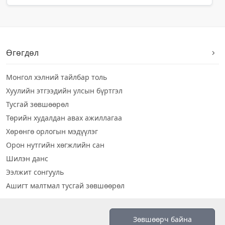
Өгөгдөл
Монгол хэлний тайлбар толь
Хуулийн этгээдийн улсын бүртгэл
Тусгай зөвшөөрөл
Төрийн худалдан авах ажиллагаа
Хөрөнгө орлогын мэдүүлэг
Орон нутгийн хөгжлийн сан
Шилэн данс
Ээлжит сонгууль
Ашигт малтмал тусгай зөвшөөрөл
Визуал дата
Зөвшөөрч байна