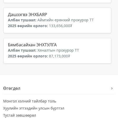
Дашзэгвэ ЭНХБАЯР
Албан тушаал:
Аймгийн ерөнхий прокурор ТТ
2025 өөрийн орлого:
133,656,000₮
Бямбасайхан ЭНХТУЛГА
Албан тушаал:
Хяналтын прокурор ТТ
2025 өөрийн орлого:
87,173,000₮
Өгөгдөл
Монгол хэлний тайлбар толь
Хуулийн этгээдийн улсын бүртгэл
Тусгай зөвшөөрөл