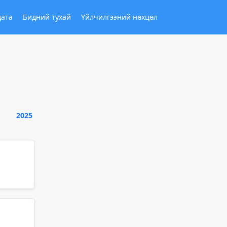
дата
Бидний тухай
Үйлчилгээний нөхцөл
2025