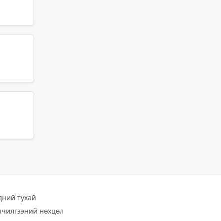
дний тухай
лчилгээний нөхцөл