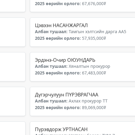
2025 өөрийн орлого:
67,676,000₮
Цэвээн НАСАНЖАРГАЛ
Албан тушаал:
Тамгын хэлтсийн дарга АА5
2025 өөрийн орлого:
57,935,000₮
Эрдэнэ-Очир ОЮУНДАРЬ
Албан тушаал:
Хяналтын прокурор
2025 өөрийн орлого:
67,483,000₮
Дүгэрчулуун ПҮРЭВРАГЧАА
Албан тушаал:
Ахлах прокурор ТТ
2025 өөрийн орлого:
89,069,000₮
Пүрэвдорж УРТНАСАН