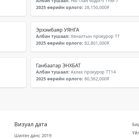
Албан тушаал:
Нягтлан бодогч ТҮМ-7
2025 өөрийн орлого:
28,150,000₮
Эрхэмбаяр УЯНГА
Албан тушаал:
Хяналтын прокурор ТТ
2025 өөрийн орлого:
82,801,000₮
Ганбаатар ЭНХБАТ
Албан тушаал:
Ахлах прокурор ТТ14
2025 өөрийн орлого:
80,562,000₮
Визуал дата
Би
Үй
Шилэн данс 2019