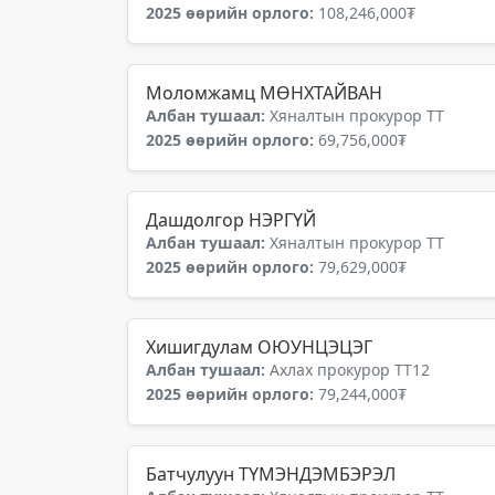
2025 өөрийн орлого:
108,246,000₮
Моломжамц МӨНХТАЙВАН
Албан тушаал:
Хяналтын прокурор ТТ
2025 өөрийн орлого:
69,756,000₮
Дашдолгор НЭРГҮЙ
Албан тушаал:
Хяналтын прокурор ТТ
2025 өөрийн орлого:
79,629,000₮
Хишигдулам ОЮУНЦЭЦЭГ
Албан тушаал:
Ахлах прокурор ТТ12
2025 өөрийн орлого:
79,244,000₮
Батчулуун ТҮМЭНДЭМБЭРЭЛ