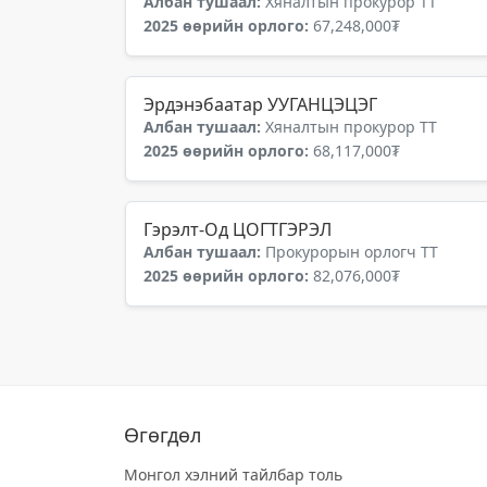
Албан тушаал:
Хяналтын прокурор ТТ
2025 өөрийн орлого:
67,248,000₮
Эрдэнэбаатар УУГАНЦЭЦЭГ
Албан тушаал:
Хяналтын прокурор ТТ
2025 өөрийн орлого:
68,117,000₮
Гэрэлт-Од ЦОГТГЭРЭЛ
Албан тушаал:
Прокурорын орлогч ТТ
2025 өөрийн орлого:
82,076,000₮
Өгөгдөл
Монгол хэлний тайлбар толь