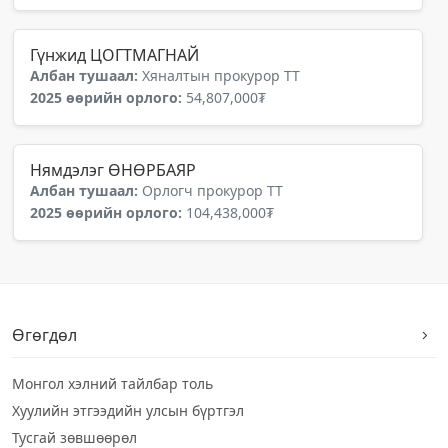
Гүнжид ЦОГТМАГНАЙ
Албан тушаал:
Хяналтын прокурор ТТ
2025 өөрийн орлого:
54,807,000₮
Нямдэлэг ӨНӨРБАЯР
Албан тушаал:
Орлогч прокурор ТТ
2025 өөрийн орлого:
104,438,000₮
Өгөгдөл
Монгол хэлний тайлбар толь
Хуулийн этгээдийн улсын бүртгэл
Тусгай зөвшөөрөл