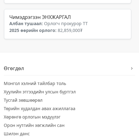
Чимэдрэгзэн ЭНХЖАРГАЛ
Албан тушаал:
Орлогч прокурор ТТ
2025 өөрийн орлого:
82,859,000₮
Өгөгдөл
Монгол хэлний тайлбар толь
Хуулийн этгээдийн улсын бүртгэл
Тусгай зөвшөөрөл
Төрийн худалдан авах ажиллагаа
Хөрөнгө орлогын мэдүүлэг
Орон нутгийн хөгжлийн сан
Шилэн данс