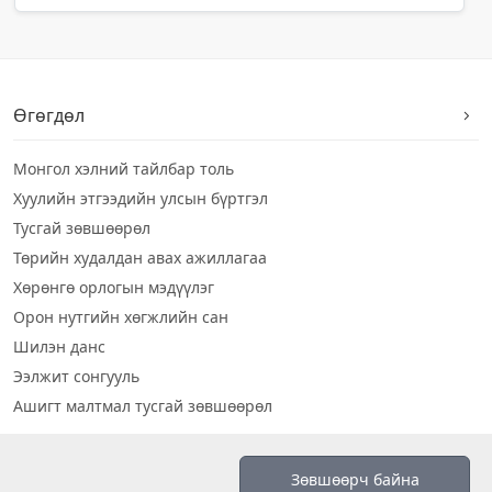
Өгөгдөл
Монгол хэлний тайлбар толь
Хуулийн этгээдийн улсын бүртгэл
Тусгай зөвшөөрөл
Төрийн худалдан авах ажиллагаа
Хөрөнгө орлогын мэдүүлэг
Орон нутгийн хөгжлийн сан
Шилэн данс
Ээлжит сонгууль
Ашигт малтмал тусгай зөвшөөрөл
Визуал дата
Зөвшөөрч байна