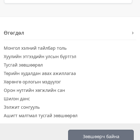
Өгөгдөл
Монгол хэлний тайлбар толь
Хуулийн этгээдийн улсын бүртгэл
Тусгай зөвшөөрөл
Төрийн худалдан авах ажиллагаа
Хөрөнгө орлогын мэдүүлэг
Орон нутгийн хөгжлийн сан
Шилэн данс
Ээлжит сонгууль
Ашигт малтмал тусгай зөвшөөрөл
Визуал дата
Зөвшөөрч байна