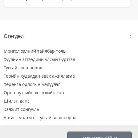
Өгөгдөл
Монгол хэлний тайлбар толь
Хуулийн этгээдийн улсын бүртгэл
Тусгай зөвшөөрөл
Төрийн худалдан авах ажиллагаа
Хөрөнгө орлогын мэдүүлэг
Орон нутгийн хөгжлийн сан
Шилэн данс
Ээлжит сонгууль
Ашигт малтмал тусгай зөвшөөрөл
Визуал дата