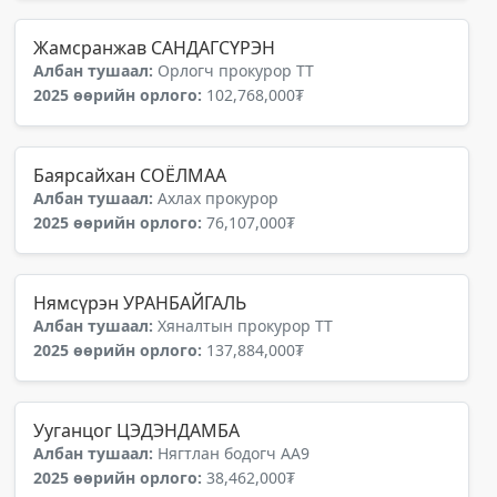
Жамсранжав САНДАГСҮРЭН
Албан тушаал:
Орлогч прокурор ТТ
2025 өөрийн орлого:
102,768,000₮
Баярсайхан СОЁЛМАА
Албан тушаал:
Ахлах прокурор
2025 өөрийн орлого:
76,107,000₮
Нямсүрэн УРАНБАЙГАЛЬ
Албан тушаал:
Хяналтын прокурор ТТ
2025 өөрийн орлого:
137,884,000₮
Ууганцог ЦЭДЭНДАМБА
Албан тушаал:
Нягтлан бодогч АА9
2025 өөрийн орлого:
38,462,000₮