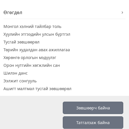
Өгөгдөл
Монгол хэлний тайлбар толь
Хуулийн этгээдийн улсын бүртгэл
Тусгай зөвшөөрөл
Төрийн худалдан авах ажиллагаа
Хөрөнгө орлогын мэдүүлэг
Орон нутгийн хөгжлийн сан
Шилэн данс
Ээлжит сонгууль
Ашигт малтмал тусгай зөвшөөрөл
Визуал дата
Зөвшөөрч байна
Шилэн данс 2019
Татгалзаж байна
Бидний тухай