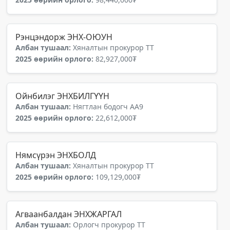
Рэнцэндорж ЭНХ-ОЮУН
Албан тушаал:
Хяналтын прокурор ТТ
2025 өөрийн орлого:
82,927,000₮
Ойнбилэг ЭНХБИЛГҮҮН
Албан тушаал:
Нягтлан бодогч АА9
2025 өөрийн орлого:
22,612,000₮
Нямсүрэн ЭНХБОЛД
Албан тушаал:
Хяналтын прокурор ТТ
2025 өөрийн орлого:
109,129,000₮
Агваанбалдан ЭНХЖАРГАЛ
Албан тушаал:
Орлогч прокурор ТТ