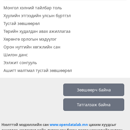
Монгол хэлний тайлбар толь
Хуулийн этгээдийн улсын бүртгэл
Тусгай зөвшөөрөл
Төрийн худалдан авах ажиллагаа
Хөрөнгө орлогын мэдүүлэг
Орон нутгийн хөгжлийн сан
Шилэн данс
Ээлжит сонгууль
Ашигт малтмал тусгай зөвшөөрөл
Визуал дата
Зөвшөөрч байна
Шилэн данс 2019
Татгалзаж байна
Бидний тухай
Үйлчилгээний нөхцөл
info@opendatalab.mn
Нээлттэй мэдээллийн сан
www.opendatalab.mn
цахим хуудсыг