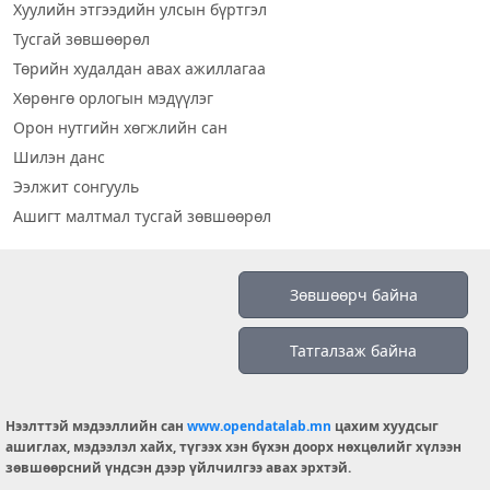
Хуулийн этгээдийн улсын бүртгэл
Тусгай зөвшөөрөл
Төрийн худалдан авах ажиллагаа
Хөрөнгө орлогын мэдүүлэг
Орон нутгийн хөгжлийн сан
Шилэн данс
Ээлжит сонгууль
Ашигт малтмал тусгай зөвшөөрөл
Визуал дата
Зөвшөөрч байна
Шилэн данс 2019
Татгалзаж байна
Бидний тухай
Үйлчилгээний нөхцөл
info@opendatalab.mn
Нээлттэй мэдээллийн сан
www.opendatalab.mn
цахим хуудсыг
ашиглах, мэдээлэл хайх, түгээх хэн бүхэн доорх нөхцөлийг хүлээн
© 2026 OPENDATA LAB MONGOLIA.
зөвшөөрсний үндсэн дээр үйлчилгээ авах эрхтэй.