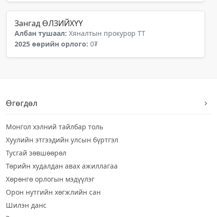
Зангад ӨЛЗИЙХҮҮ
Албан тушаал:
Хяналтын прокурор ТТ
2025 өөрийн орлого:
0₮
Өгөгдөл
Монгол хэлний тайлбар толь
Хуулийн этгээдийн улсын бүртгэл
Тусгай зөвшөөрөл
Төрийн худалдан авах ажиллагаа
Хөрөнгө орлогын мэдүүлэг
Орон нутгийн хөгжлийн сан
Шилэн данс