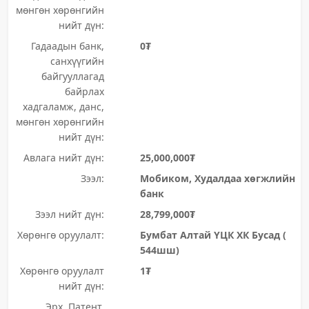
мөнгөн хөрөнгийн
нийт дүн:
Гадаадын банк,
0₮
санхүүгийн
байгууллагад
байрлах
хадгаламж, данс,
мөнгөн хөрөнгийн
нийт дүн:
Авлага нийт дүн:
25,000,000₮
Зээл:
Мобиком, Худалдаа хөгжлийн
банк
Зээл нийт дүн:
28,799,000₮
Хөрөнгө оруулалт:
Бумбат Алтай ҮЦК ХК Бусад (
544шш)
Хөрөнгө оруулалт
1₮
нийт дүн:
Эрх, Патент,