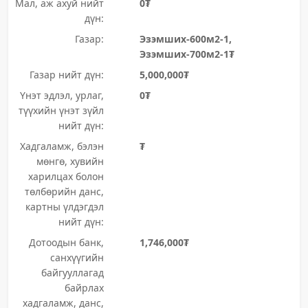
Мал, аж ахуй нийт
0₮
дүн:
Газар:
Эзэмших-600м2-1,
Эзэмших-700м2-1₮
Газар нийт дүн:
5,000,000₮
Үнэт эдлэл, урлаг,
0₮
түүхийн үнэт зүйл
нийт дүн:
Хадгаламж, бэлэн
₮
мөнгө, хувийн
харилцах болон
төлбөрийн данс,
картны үлдэгдэл
нийт дүн:
Дотоодын банк,
1,746,000₮
санхүүгийн
байгууллагад
байрлах
хадгаламж, данс,