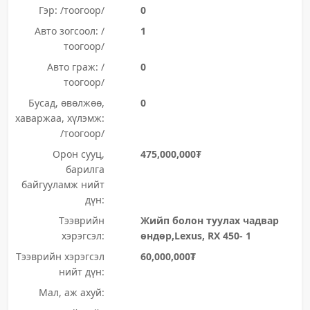
Гэр: /тоогоор/
0
Авто зогсоол: /
1
тоогоор/
Авто граж: /
0
тоогоор/
Бусад, өвөлжөө,
0
хаваржаа, хүлэмж:
/тоогоор/
Орон сууц,
475,000,000₮
барилга
байгууламж нийт
дүн:
Тээврийн
Жийп болон туулах чадвар
хэрэгсэл:
өндөр,Lexus, RX 450- 1
Тээврийн хэрэгсэл
60,000,000₮
нийт дүн:
Мал, аж ахуй: