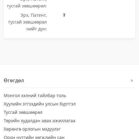
тусгай зөвшөөрөл:
Эрх, Патент,
₮
тусгай зөвшөөрөл
нийт дүн:
Өгөгдөл
Монгол хэлний тайлбар толь
Хуулийн этгээдийн улсын бүртгэл
Тусгай зөвшөөрөл
Төрийн худалдан авах ажиллагаа
Хөрөнгө орлогын мэдүүлэг
Орон нутгийн хөгжлийн сан