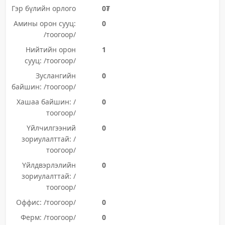
Гэр бүлийн орлого
0₮
Амины орон сууц:
0
/тоогоор/
Нийтийн орон
1
сууц: /тоогоор/
Зуслангийн
0
байшин: /тоогоор/
Хашаа байшин: /
0
тоогоор/
Үйлчилгээний
0
зориулалттай: /
тоогоор/
Үйлдвэрлэлийн
0
зориулалттай: /
тоогоор/
Оффис: /тоогоор/
0
Ферм: /тоогоор/
0