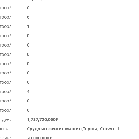
гоор/
0
гоор/
6
гоор/
1
гоор/
0
гоор/
0
гоор/
0
гоор/
0
гоор/
0
огоор/
0
огоор/
4
гоор/
0
гоор/
0
 дүн:
1,737,720,000₮
гсэл:
Суудлын жижиг машин,Toyota, Crown- 1
 дүн:
20,000,000₮