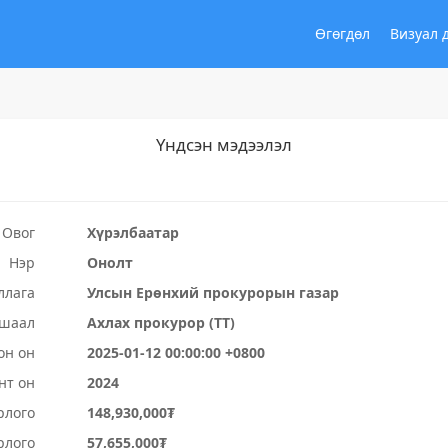
Өгөгдөл
Визуал 
Үндсэн мэдээлэл
Овог
Хүрэлбаатар
Нэр
Онолт
ллага
Улсын Ерөнхий прокурорын газар
ушаал
Ахлах прокурор (ТТ)
он он
2025-01-12 00:00:00 +0800
нт он
2024
рлого
148,930,000₮
рлого
57,655,000₮