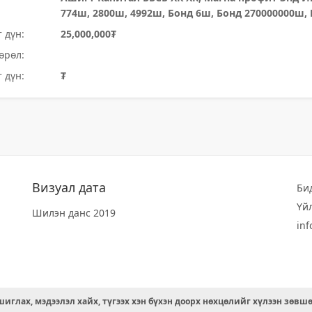
774ш, 2800ш, 4992ш, Бонд 6ш, Бонд 270000000ш,
 дүн:
25,000,000₮
өрөл:
 дүн:
₮
Визуал дата
Би
Үй
Шилэн данс 2019
in
иглах, мэдээлэл хайх, түгээх хэн бүхэн доорх нөхцөлийг хүлээн зөвш