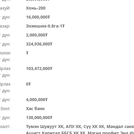
ахуй:
Хонь-200
 дүн:
16,000,000₮
Газар:
Эзэмших-0.8га-1₮
 дүн:
2,000,000₮
т дүн:
324,936,000₮
болон
₮
 дүн:
йрлах
103,472,000₮
 дүн:
йрлах
0₮
 дүн:
 дүн:
4,000,000₮
Зээл:
Хас банк
 дүн:
130,000,000₮
лалт:
Түмэн Шувуут ХК, АПУ ХК, Сүү ХК ХК, Мандал санх
Ашигт Капитал ББСБ ХК ХК, Магна профит Энд И