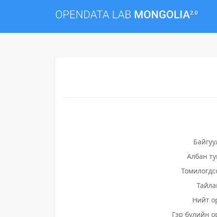
Байгуу
Албан т
Томилогдс
Тайла
Нийт о
Гэр бүлийн о