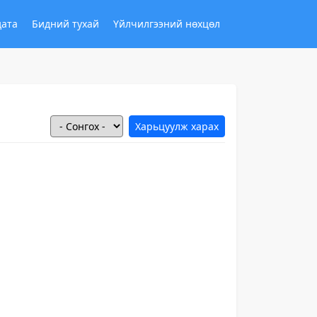
дата
Бидний тухай
Үйлчилгээний нөхцөл