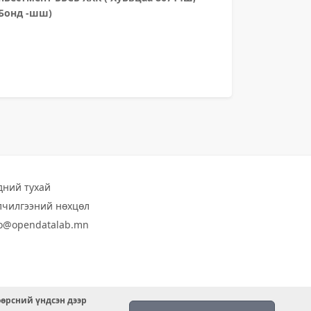
 Бонд -шш)
дний тухай
лчилгээний нөхцөл
fo@opendatalab.mn
өөрсний үндсэн дээр