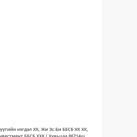
үүгийн нэгдэл ХК, Жи Эс Би ББСБ ХК ХК,
нвестмент ББСБ ХХК ( Хувьцаа 86714ш,