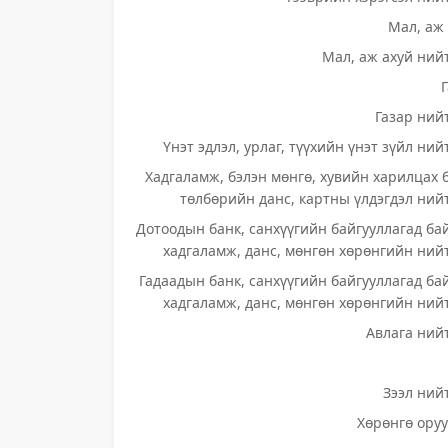
Мал, аж 
Мал, аж ахуй нийт
Газар нийт
Үнэт эдлэл, урлаг, түүхийн үнэт зүйл ний
Хадгаламж, бэлэн мөнгө, хувийн харилцах 
төлбөрийн данс, картны үлдэгдэл нийт
Дотоодын банк, санхүүгийн байгууллагад ба
хадгаламж, данс, мөнгөн хөрөнгийн нийт
Гадаадын банк, санхүүгийн байгууллагад ба
хадгаламж, данс, мөнгөн хөрөнгийн нийт
Авлага нийт
Зээл нийт
Хөрөнгө оруу