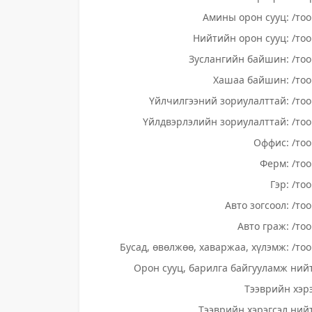
Амины орон сууц: /тоо
Нийтийн орон сууц: /тоо
Зуслангийн байшин: /тоо
Хашаа байшин: /тоо
Үйлчилгээний зориулалттай: /тоо
Үйлдвэрлэлийн зориулалттай: /тоо
Оффис: /тоо
Ферм: /тоо
Гэр: /то
Авто зогсоол: /то
Авто граж: /тоо
Бусад, өвөлжөө, хаваржаа, хүлэмж: /тоо
Орон сууц, барилга байгууламж нийт
Тээврийн хэрэ
Тээврийн хэрэгсэл нийт