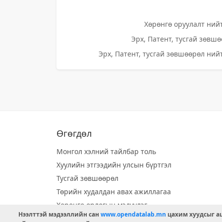
Хөрөнгө оруулалт нийт
Эрх, Патент, тусгай зөвшө
Эрх, Патент, тусгай зөвшөөрөл нийт
Өгөгдөл
Монгол хэлний тайлбар толь
Хуулийн этгээдийн улсын бүртгэл
Тусгай зөвшөөрөл
Төрийн худалдан авах ажиллагаа
Хөрөнгө орлогын мэдүүлэг
Нээлттэй мэдээллийн сан
www.opendatalab.mn
цахим хуудсыг аш
Орон нутгийн хөгжлийн сан