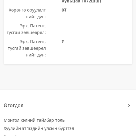
Хувьцаа 1072шш)
Хөрөнгө оруулалт
0₮
нийт дүн:
Эрх, Патент,
тусгай зөвшөөрөл:
Эрх, Патент,
₮
тусгай зөвшөөрөл
нийт дүн:
Өгөгдөл
Монгол хэлний тайлбар толь
Хуулийн этгээдийн улсын бүртгэл