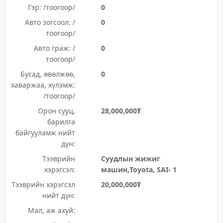
Гэр: /тоогоор/
0
Авто зогсоол: /
0
тоогоор/
Авто граж: /
0
тоогоор/
Бусад, өвөлжөө,
0
хаваржаа, хүлэмж:
/тоогоор/
Орон сууц,
28,000,000₮
барилга
байгууламж нийт
дүн:
Тээврийн
Суудлын жижиг
хэрэгсэл:
машин,Toyota, SAI- 1
Тээврийн хэрэгсэл
20,000,000₮
нийт дүн:
Мал, аж ахуй: