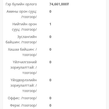
Гэр бүлийн орлого
74,661,000₮
Амины орон сууц:
0
/тоогоор/
Нийтийн орон
1
сууц: /тоогоор/
Зуслангийн
0
байшин: /тоогоор/
Хашаа байшин: /
0
тоогоор/
Үйлчилгээний
0
зориулалттай: /
тоогоор/
Үйлдвэрлэлийн
0
зориулалттай: /
тоогоор/
Оффис: /тоогоор/
0
Ферм: /тоогоор/
0