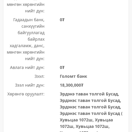
мөнгөн хөрөнгийн
нийт дүн:
Гадаадын банк,
0₮
санхүүгийн
байгууллагад
байрлах
хадгаламж, данс,
мөнгөн хөрөнгийн
нийт дүн:
Авлага нийт дүн:
0₮
Зээл:
Голомт банк
Зээл нийт дүн:
18,300,000₮
Хөрөнгө оруулалт:
Эрдэнэ таван толгой Бусад,
Эрдэнэс таван толгой Бусад,
Эрдэнэс таван толгой Бусад,
Эрдэнэс таван толгой Бусад (
Хувьцаа 1072ш, Хувьцаа
1072ш, Хувьцаа 1072ш,