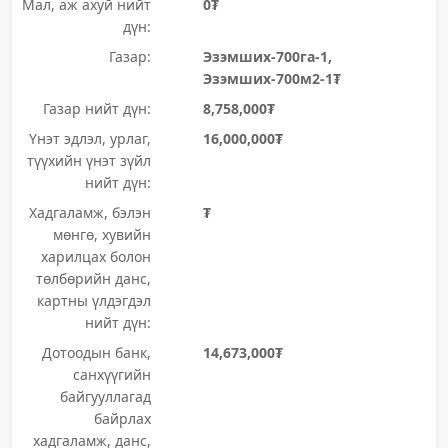
Мал, аж ахуй нийт
0₮
дүн:
Газар:
Эзэмших-700га-1,
Эзэмших-700м2-1₮
Газар нийт дүн:
8,758,000₮
Үнэт эдлэл, урлаг,
16,000,000₮
түүхийн үнэт зүйл
нийт дүн:
Хадгаламж, бэлэн
₮
мөнгө, хувийн
харилцах болон
төлбөрийн данс,
картны үлдэгдэл
нийт дүн:
Дотоодын банк,
14,673,000₮
санхүүгийн
байгууллагад
байрлах
хадгаламж, данс,