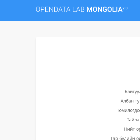
Байгуу
Албан т
Томилогдс
Тайла
Нийт о
Гэр бүлийн о