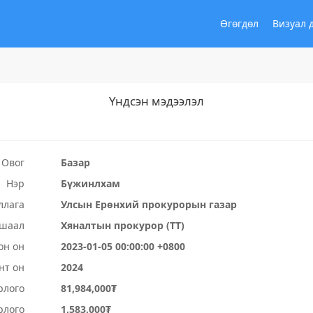
Өгөгдөл
Визуал 
Үндсэн мэдээлэл
Овог
Базар
Нэр
Бүжинлхам
ллага
Улсын Ерөнхий прокурорын газар
ушаал
Хяналтын прокурор (ТТ)
он он
2023-01-05 00:00:00 +0800
нт он
2024
рлого
81,984,000₮
рлого
1,583,000₮