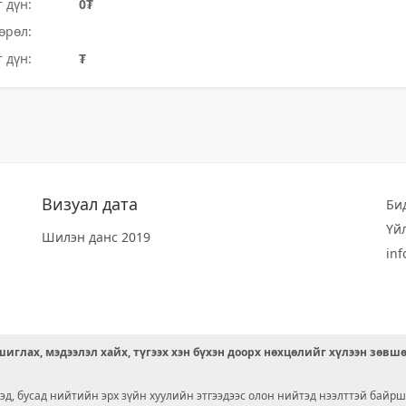
 дүн:
0₮
өрөл:
 дүн:
₮
Визуал дата
Би
Үй
Шилэн данс 2019
in
иглах, мэдээлэл хайх, түгээх хэн бүхэн доорх нөхцөлийг хүлээн зөвш
д, бусад нийтийн эрх зүйн хуулийн этгээдээс олон нийтэд нээлттэй байрш