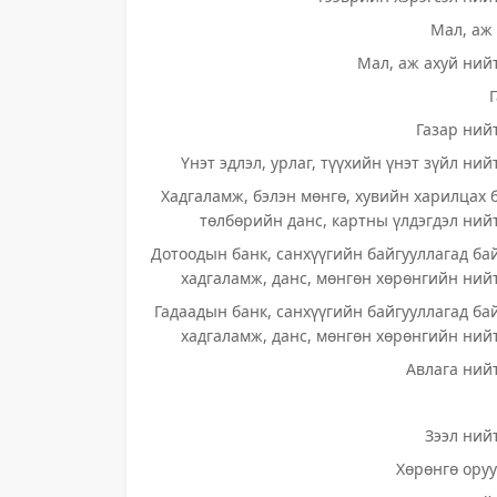
Мал, аж 
Мал, аж ахуй нийт
Газар нийт
Үнэт эдлэл, урлаг, түүхийн үнэт зүйл ний
Хадгаламж, бэлэн мөнгө, хувийн харилцах 
төлбөрийн данс, картны үлдэгдэл нийт
Дотоодын банк, санхүүгийн байгууллагад ба
хадгаламж, данс, мөнгөн хөрөнгийн нийт
Гадаадын банк, санхүүгийн байгууллагад ба
хадгаламж, данс, мөнгөн хөрөнгийн нийт
Авлага нийт
Зээл нийт
Хөрөнгө оруу