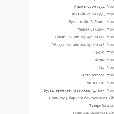
Амины орон сууц: /тоо
Нийтийн орон сууц: /тоо
Зуслангийн байшин: /тоо
Хашаа байшин: /тоо
Үйлчилгээний зориулалттай: /тоо
Үйлдвэрлэлийн зориулалттай: /тоо
Оффис: /тоо
Ферм: /тоо
Гэр: /то
Авто зогсоол: /то
Авто граж: /тоо
Бусад, өвөлжөө, хаваржаа, хүлэмж: /тоо
Орон сууц, барилга байгууламж нийт
Тээврийн хэрэ
Тээврийн хэрэгсэл нийт