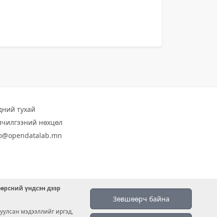
дний тухай
лчилгээний нөхцөл
fo@opendatalab.mn
өөрсний үндсэн дээр
Зөвшөөрч байна
уулсан мэдээллийг иргэд,