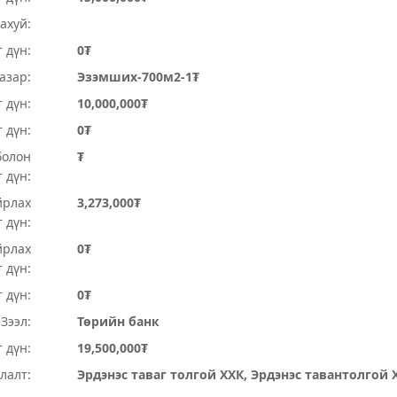
ахуй:
 дүн:
0₮
Газар:
Эзэмших-700м2-1₮
 дүн:
10,000,000₮
т дүн:
0₮
болон
₮
 дүн:
йрлах
3,273,000₮
 дүн:
йрлах
0₮
 дүн:
 дүн:
0₮
Зээл:
Төрийн банк
 дүн:
19,500,000₮
лалт:
Эрдэнэс таваг толгой ХХК, Эрдэнэс тавантолгой 