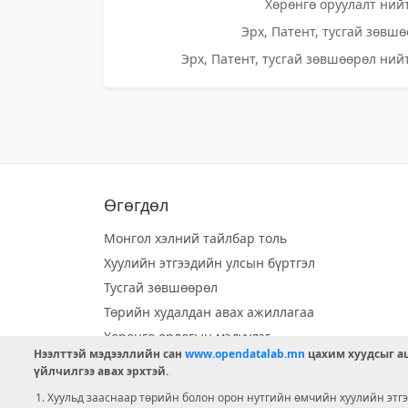
Хөрөнгө оруулалт нийт
Эрх, Патент, тусгай зөвшө
Эрх, Патент, тусгай зөвшөөрөл нийт
Өгөгдөл
Монгол хэлний тайлбар толь
Хуулийн этгээдийн улсын бүртгэл
Тусгай зөвшөөрөл
Төрийн худалдан авах ажиллагаа
Хөрөнгө орлогын мэдүүлэг
Нээлттэй мэдээллийн сан
www.opendatalab.mn
цахим хуудсыг аш
Орон нутгийн хөгжлийн сан
үйлчилгээ авах эрхтэй.
Шилэн данс
Хуульд зааснаар төрийн болон орон нутгийн өмчийн хуулийн этгээ