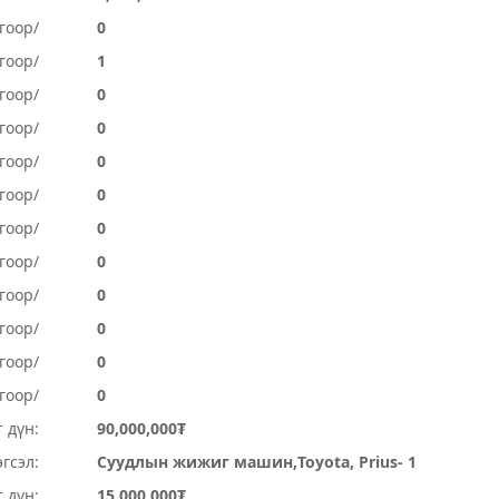
гоор/
0
гоор/
1
гоор/
0
гоор/
0
гоор/
0
гоор/
0
гоор/
0
гоор/
0
огоор/
0
огоор/
0
гоор/
0
гоор/
0
 дүн:
90,000,000₮
гсэл:
Суудлын жижиг машин,Toyota, Prius- 1
 дүн:
15,000,000₮