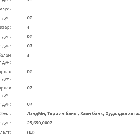
ахуй:
 дүн:
0₮
Газар:
₮
 дүн:
0₮
т дүн:
0₮
болон
₮
 дүн:
йрлах
0₮
 дүн:
йрлах
0₮
 дүн:
 дүн:
0₮
Зээл:
ЛэндМн, Төрийн банк , Хаан банк, Худалдаа хөг
 дүн:
25,650,000₮
лалт:
(ш)