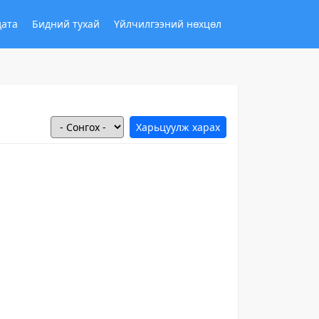
дата
Бидний тухай
Үйлчилгээний нөхцөл