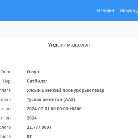
Өгөгдөл
Визуал 
Үндсэн мэдээлэл
Овог
Оюун
Нэр
Батбилэг
ллага
Улсын Ерөнхий прокурорын газар
ушаал
Туслах ажилтан (АА8)
он он
2024-07-01 00:00:00 +0800
нт он
2024
рлого
22,777,000₮
рлого
0₮