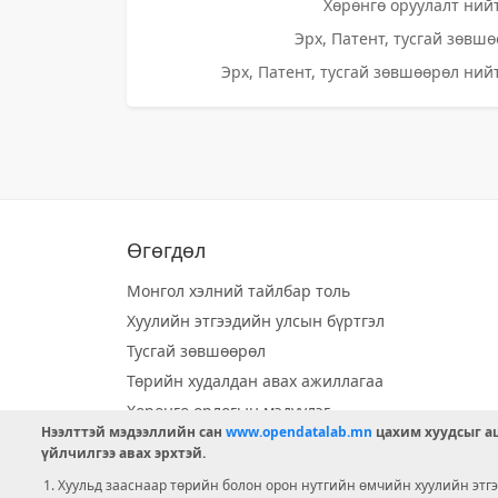
Хөрөнгө оруулалт нийт
Эрх, Патент, тусгай зөвшө
Эрх, Патент, тусгай зөвшөөрөл нийт
Өгөгдөл
Монгол хэлний тайлбар толь
Хуулийн этгээдийн улсын бүртгэл
Тусгай зөвшөөрөл
Төрийн худалдан авах ажиллагаа
Хөрөнгө орлогын мэдүүлэг
Нээлттэй мэдээллийн сан
www.opendatalab.mn
цахим хуудсыг аш
Орон нутгийн хөгжлийн сан
үйлчилгээ авах эрхтэй.
Шилэн данс
Хуульд зааснаар төрийн болон орон нутгийн өмчийн хуулийн этгээ