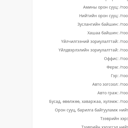
Амины орон сууц: /тоо
Нийтийн орон сууц: /тоо
Зуслангийн байшин: /тоо
Хашаа байшин: /тоо
Үйлчилгээний зориулалттай: /тоо
Үйлдвэрлэлийн зориулалттай: /тоо
Оффис: /тоо
Ферм: /тоо
Гэр: /то
Авто зогсоол: /то
Авто граж: /тоо
Бусад, өвөлжөө, хаваржаа, хүлэмж: /тоо
Орон сууц, барилга байгууламж нийт
Тээврийн хэрэ
Тээврийн хэрэгсэл нийт