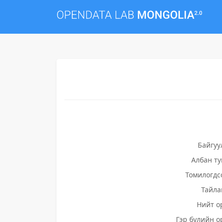
Байгуу
Албан т
Томилогдс
Тайла
Нийт о
Гэр бүлийн о