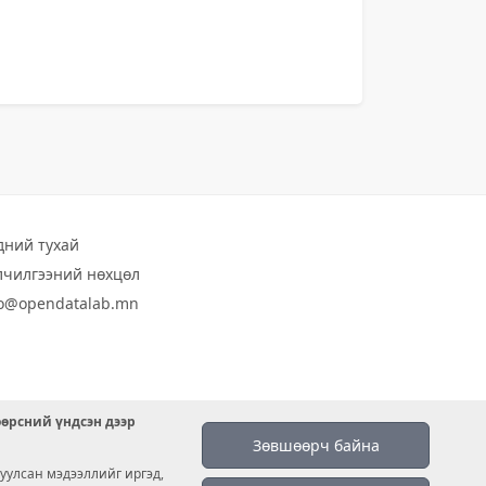
дний тухай
лчилгээний нөхцөл
fo@opendatalab.mn
өөрсний үндсэн дээр
Зөвшөөрч байна
уулсан мэдээллийг иргэд,