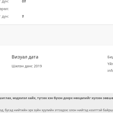
 дүн:
0₮
өрөл:
 дүн:
₮
Визуал дата
Би
Үй
Шилэн данс 2019
in
иглах, мэдээлэл хайх, түгээх хэн бүхэн доорх нөхцөлийг хүлээн зөвш
д, бусад нийтийн эрх зүйн хуулийн этгээдээс олон нийтэд нээлттэй байрш