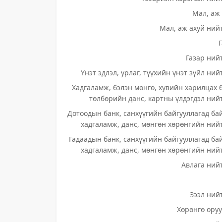
Мал, аж 
Мал, аж ахуй нийт
Газар нийт
Үнэт эдлэл, урлаг, түүхийн үнэт зүйл ний
Хадгаламж, бэлэн мөнгө, хувийн харилцах 
төлбөрийн данс, картны үлдэгдэл нийт
Дотоодын банк, санхүүгийн байгууллагад ба
хадгаламж, данс, мөнгөн хөрөнгийн нийт
Гадаадын банк, санхүүгийн байгууллагад ба
хадгаламж, данс, мөнгөн хөрөнгийн нийт
Авлага нийт
Зээл нийт
Хөрөнгө оруу