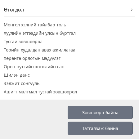
Өгөгдөл
Монгол хэлний тайлбар толь
Хуулийн этгээдийн улсын бүртгэл
Тусгай зөвшөөрөл
Төрийн худалдан авах ажиллагаа
Хөрөнгө орлогын мэдүүлэг
Орон нутгийн хөгжлийн сан
Шилэн данс
Ээлжит сонгууль
Ашигт малтмал тусгай зөвшөөрөл
Визуал дата
Зөвшөөрч байна
Шилэн данс 2019
Татгалзаж байна
Бидний тухай