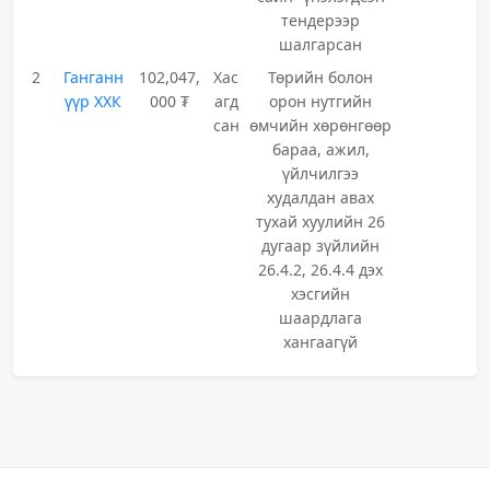
тендерээр
шалгарсан
2
Ганганн
102,047,
Хас
Төрийн болон
үүр ХХК
000 ₮
агд
орон нутгийн
сан
өмчийн хөрөнгөөр
бараа, ажил,
үйлчилгээ
худалдан авах
тухай хуулийн 26
дугаар зүйлийн
26.4.2, 26.4.4 дэх
хэсгийн
шаардлага
хангаагүй