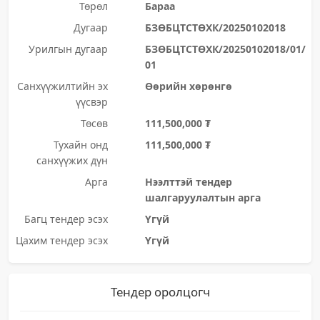
Төрөл
Бараа
Дугаар
БЗӨБЦТСТӨХК/20250102018
Урилгын дугаар
БЗӨБЦТСТӨХК/20250102018/01/
01
Санхүүжилтийн эх
Өөрийн хөрөнгө
үүсвэр
Төсөв
111,500,000 ₮
Тухайн онд
111,500,000 ₮
санхүүжих дүн
Арга
Нээлттэй тендер
шалгаруулалтын арга
Багц тендер эсэх
Үгүй
Цахим тендер эсэх
Үгүй
Тендер оролцогч