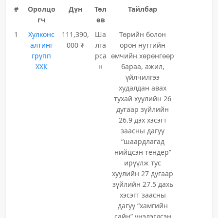
#
Оролцо
Дүн
Төл
Тайлбар
гч
өв
1
Хулконс
111,390,
Ша
Төрийн болон
алтинг
000 ₮
лга
орон нутгийн
групп
рса
өмчийн хөрөнгөөр
ХХК
н
бараа, ажил,
үйлчилгээ
худалдан авах
тухай хуулийн 26
дугаар зүйлийн
26.9 дэх хэсэгт
заасны дагуу
“шаардлагад
нийцсэн тендер”
ирүүлж тус
хуулийн 27 дугаар
зүйлийн 27.5 дахь
хэсэгт заасны
дагуу “хамгийн
сайн” үнэлэгдсэн