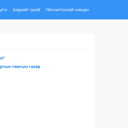
дата
Бидний тухай
Үйлчилгээний нөхцөл
ал"
аргын тамгын газар