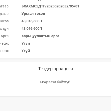
угаар
БХАХМСЗДТГ/20250202032/05/01
үсвэр
Урсгал төсөв
Төсөв
43,016,600 ₮
х дүн
43,016,600 ₮
Арга
Харьцуулалтын арга
 эсэх
Үгүй
 эсэх
Үгүй
Тендер оролцогч
Мэдээлэл байхгүй.