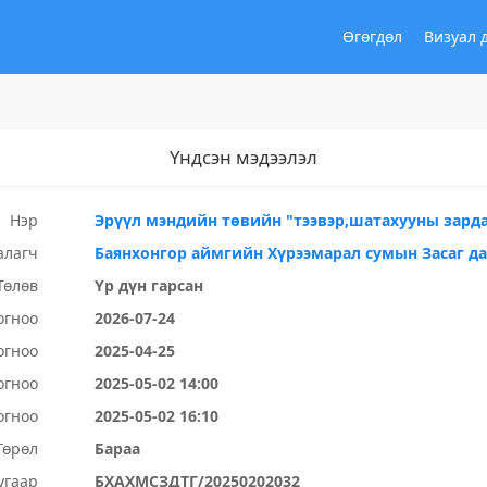
Өгөгдөл
Визуал 
Үндсэн мэдээлэл
Нэр
Эрүүл мэндийн төвийн "тээвэр,шатахууны зард
алагч
Баянхонгор аймгийн Хүрээмарал сумын Засаг д
Төлөв
Үр дүн гарсан
огноо
2026-07-24
огноо
2025-04-25
огноо
2025-05-02 14:00
огноо
2025-05-02 16:10
Төрөл
Бараа
угаар
БХАХМСЗДТГ/20250202032