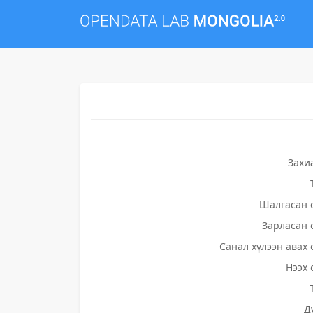
Захи
Шалгасан 
Зарласан 
Санал хүлээн авах 
Нээх 
Д