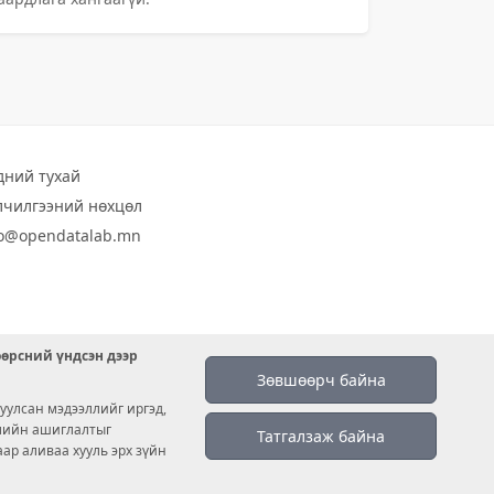
дний тухай
лчилгээний нөхцөл
fo@opendatalab.mn
өөрсний үндсэн дээр
Зөвшөөрч байна
уулсан мэдээллийг иргэд,
емийн ашиглалтыг
Татгалзаж байна
аар аливаа хууль эрх зүйн