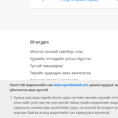
Өгөгдөл
Монгол хэлний тайлбар толь
Хуулийн этгээдийн улсын бүртгэл
Тусгай зөвшөөрөл
Төрийн худалдан авах ажиллагаа
Хөрөнгө орлогын мэдүүлэг
Нээлттэй мэдээллийн сан
www.opendatalab.mn
цахим хуудсыг аш
Орон нутгийн хөгжлийн сан
үйлчилгээ авах эрхтэй.
Шилэн данс
Хуульд зааснаар төрийн болон орон нутгийн өмчийн хуулийн этгээ
Ээлжит сонгууль
олон нийт үнэн зөв гэж үзэх эрхтэй. Иймд тухайн мэдээллийг мэд
хариуцсан аливаа хувь хүний байр суурь гэж үзэхгүй ба анхдагч э
Ашигт малтмал тусгай зөвшөөрөл
маргаан байгаа эсэхэд мэдээллийн сан хариуцлага хүлээхгүй.