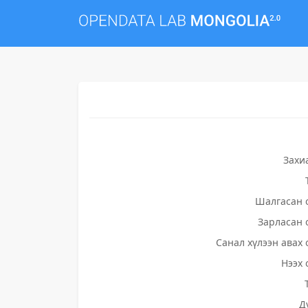
Захи
Шалгасан 
Зарласан 
Санал хүлээн авах 
Нээх 
Д