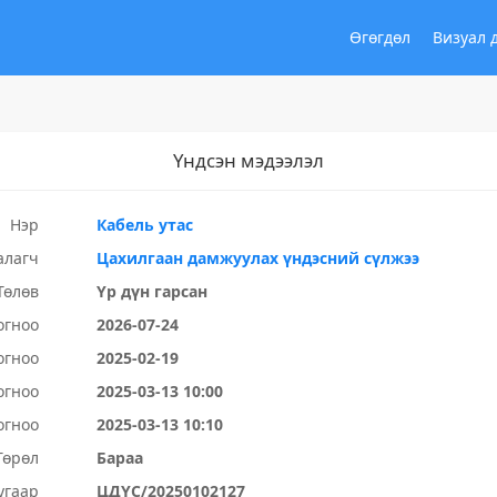
Өгөгдөл
Визуал 
Үндсэн мэдээлэл
Нэр
Кабель утас
алагч
Цахилгаан дамжуулах үндэсний сүлжээ
Төлөв
Үр дүн гарсан
огноо
2026-07-24
огноо
2025-02-19
огноо
2025-03-13 10:00
огноо
2025-03-13 10:10
Төрөл
Бараа
угаар
ЦДҮС/20250102127