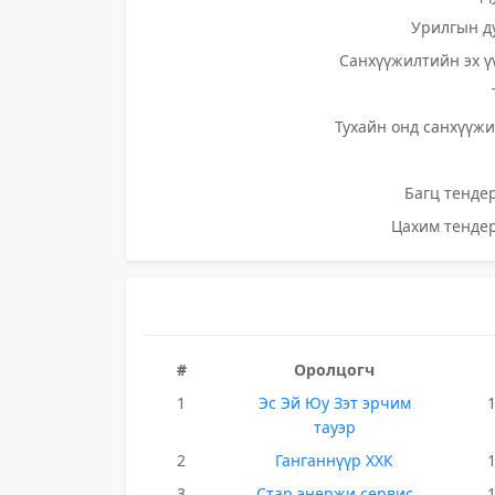
Урилгын д
Санхүүжилтийн эх ү
Тухайн онд санхүүжи
Багц тендер
Цахим тендер
#
Оролцогч
1
Эс Эй Юу Зэт эрчим
тауэр
2
Ганганнүүр ХХК
3
Стар энержи сервис