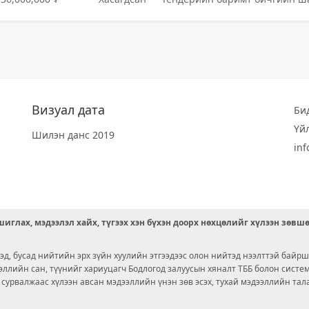
Визуал дата
Би
Үй
Шилэн данс 2019
in
иглах, мэдээлэл хайх, түгээх хэн бүхэн доорх нөхцөлийг хүлээн зөвш
д, бусад нийтийн эрх зүйн хуулийн этгээдээс олон нийтэд нээлттэй байрш
ээллийн сан, түүнийг хариуцагч Бодлогод залуусын хяналт ТББ болон сист
х сурвалжаас хүлээн авсан мэдээллийн үнэн зөв эсэх, тухай мэдээллийн тал