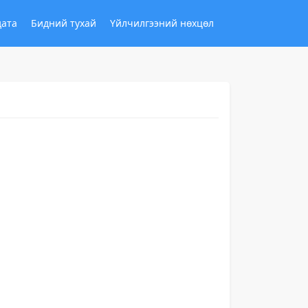
дата
Бидний тухай
Үйлчилгээний нөхцөл