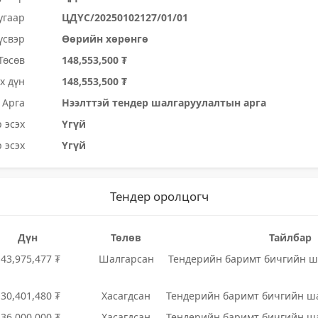
угаар
ЦДҮС/20250102127/01/01
үсвэр
Өөрийн хөрөнгө
Төсөв
148,553,500 ₮
х дүн
148,553,500 ₮
Арга
Нээлттэй тендер шалгаруулалтын арга
 эсэх
Үгүй
 эсэх
Үгүй
Тендер оролцогч
Дүн
Төлөв
Тайлбар
143,975,477 ₮
Шалгарсан
Тендерийн баримт бичгийн ша
130,401,480 ₮
Хасагдсан
Тендерийн баримт бичгийн ша
136,000,000 ₮
Хасагдсан
Тендерийн баримт бичгийн ша