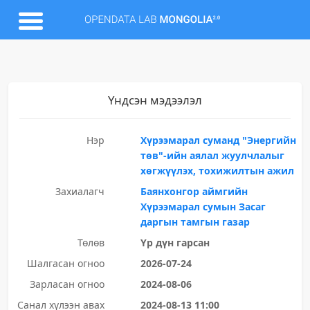
Үндсэн мэдээлэл
Нэр
Хүрээмарал суманд "Энергийн
төв"-ийн аялал жуулчлалыг
хөгжүүлэх, тохижилтын ажил
Захиалагч
Баянхонгор аймгийн
Хүрээмарал сумын Засаг
даргын тамгын газар
Төлөв
Үр дүн гарсан
Шалгасан огноо
2026-07-24
Зарласан огноо
2024-08-06
Санал хүлээн авах
2024-08-13 11:00