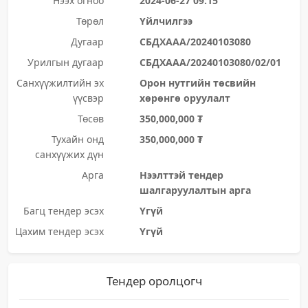
Нээх огноо
2024-06-27 09:15
Төрөл
Үйлчилгээ
Дугаар
СБДХААА/20240103080
Урилгын дугаар
СБДХААА/20240103080/02/01
Санхүүжилтийн эх
Орон нутгийн төсвийн
үүсвэр
хөрөнгө оруулалт
Төсөв
350,000,000 ₮
Тухайн онд
350,000,000 ₮
санхүүжих дүн
Арга
Нээлттэй тендер
шалгаруулалтын арга
Багц тендер эсэх
Үгүй
Цахим тендер эсэх
Үгүй
Тендер оролцогч