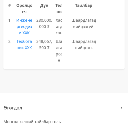
#
Оролцо
Дүн
Төл
Тайлбар
гч
өв
1
Инжене
280,000,
Хас
Шаардлагад
ргеодез
000 ₮
агд
нийцээгүй.
и ХХК
сан
2
Геобота
348,067,
Ша
Шаардлагад
ник ХХК
500 ₮
лга
нийцсэн.
рса
н
Өгөгдөл
Монгол хэлний тайлбар толь