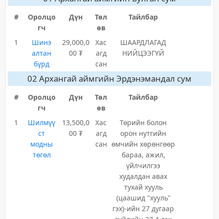
#
Оролцо
Дүн
Төл
Тайлбар
гч
өв
1
Шинэ
29,000,0
Хас
ШААРДЛАГАД
алтан
00 ₮
агд
НИЙЦЭЭГҮЙ
бүрд
сан
02 Архангай аймгийн Эрдэнэмандал сум
#
Оролцо
Дүн
Төл
Тайлбар
гч
өв
1
Шилмүү
13,500,0
Хас
Төрийн болон
ст
00 ₮
агд
орон нутгийн
модны
сан
өмчийн хөрөнгөөр
төгөл
бараа, ажил,
үйлчилгээ
худалдан авах
тухай хууль
(цаашид "хууль"
гэх)-ийн 27 дугаар