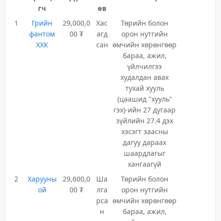
гч
өв
1
Грийн
29,000,0
Хас
Төрийн болон
фантом
00 ₮
агд
орон нутгийн
ХХК
сан
өмчийн хөрөнгөөр
бараа, ажил,
үйлчилгээ
худалдан авах
тухай хууль
(цаашид "хууль"
гэх)-ийн 27 дугаар
зүйлийн 27.4 дэх
хэсэгт заасны
дагуу дараах
шаардлагыг
хангаагүй
2
Харууны
29,600,0
Ша
Төрийн болон
ой
00 ₮
лга
орон нутгийн
рса
өмчийн хөрөнгөөр
н
бараа, ажил,