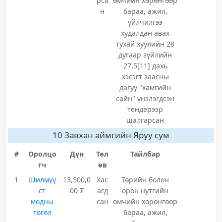
рса
өмчийн хөрөнгөөр
н
бараа, ажил,
үйлчилгээ
худалдан авах
тухай хуулийн 28
дугаар зүйлийн
27.5[11] дахь
хэсэгт заасны
дагуу "хамгийн
сайн" үнэлэгдсэн
тендерээр
шалгарсан
10 Завхан аймгийн Яруу сум
#
Оролцо
Дүн
Төл
Тайлбар
гч
өв
1
Шилмүү
13,500,0
Хас
Төрийн болон
ст
00 ₮
агд
орон нутгийн
модны
сан
өмчийн хөрөнгөөр
төгөл
бараа, ажил,