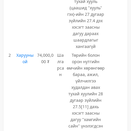
тухай хууль
(цаашид "хууль"
гэх)-ийн 27 дугаар
зүйлийн 27.4 дэх
хэсэгт заасны
дагуу дараах
шаардлагыг
хангаагүй
2
Харууны
74,000,0
Ша
Төрийн болон
ой
00 ₮
лга
орон нутгийн
рса
өмчийн хөрөнгөөр
н
бараа, ажил,
үйлчилгээ
худалдан авах
тухай хуулийн 28
дугаар зүйлийн
27.5[11] дахь
хэсэгт заасны
дагуу "хамгийн
сайн" үнэлэгдсэн