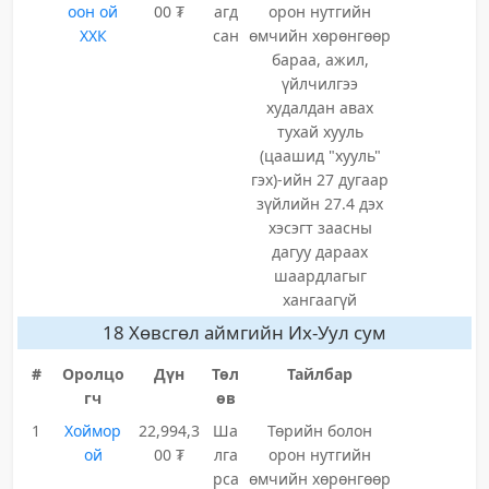
оон ой
00 ₮
агд
орон нутгийн
ХХК
сан
өмчийн хөрөнгөөр
бараа, ажил,
үйлчилгээ
худалдан авах
тухай хууль
(цаашид "хууль"
гэх)-ийн 27 дугаар
зүйлийн 27.4 дэх
хэсэгт заасны
дагуу дараах
шаардлагыг
хангаагүй
18 Хөвсгөл аймгийн Их-Уул сум
#
Оролцо
Дүн
Төл
Тайлбар
гч
өв
1
Хоймор
22,994,3
Ша
Төрийн болон
ой
00 ₮
лга
орон нутгийн
рса
өмчийн хөрөнгөөр