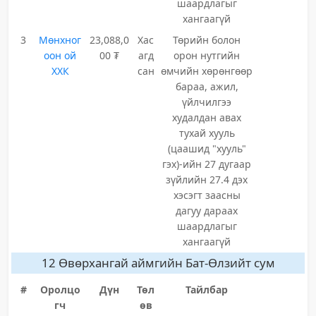
шаардлагыг
хангаагүй
3
Мөнхног
23,088,0
Хас
Төрийн болон
оон ой
00 ₮
агд
орон нутгийн
ХХК
сан
өмчийн хөрөнгөөр
бараа, ажил,
үйлчилгээ
худалдан авах
тухай хууль
(цаашид "хууль"
гэх)-ийн 27 дугаар
зүйлийн 27.4 дэх
хэсэгт заасны
дагуу дараах
шаардлагыг
хангаагүй
12 Өвөрхангай аймгийн Бат-Өлзийт сум
#
Оролцо
Дүн
Төл
Тайлбар
гч
өв