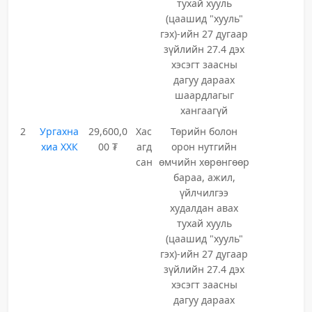
тухай хууль
(цаашид "хууль"
гэх)-ийн 27 дугаар
зүйлийн 27.4 дэх
хэсэгт заасны
дагуу дараах
шаардлагыг
хангаагүй
2
Ургахна
29,600,0
Хас
Төрийн болон
хиа ХХК
00 ₮
агд
орон нутгийн
сан
өмчийн хөрөнгөөр
бараа, ажил,
үйлчилгээ
худалдан авах
тухай хууль
(цаашид "хууль"
гэх)-ийн 27 дугаар
зүйлийн 27.4 дэх
хэсэгт заасны
дагуу дараах