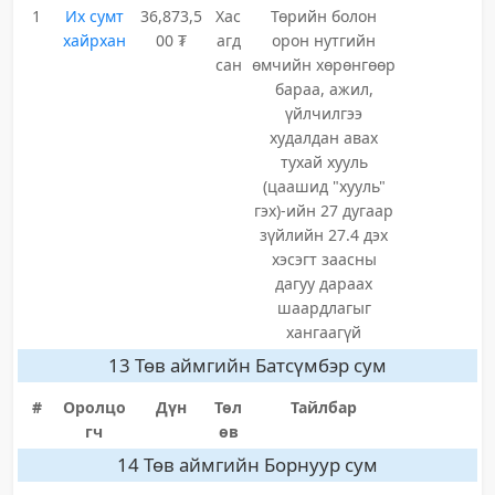
1
Их сумт
36,873,5
Хас
Төрийн болон
хайрхан
00 ₮
агд
орон нутгийн
сан
өмчийн хөрөнгөөр
бараа, ажил,
үйлчилгээ
худалдан авах
тухай хууль
(цаашид "хууль"
гэх)-ийн 27 дугаар
зүйлийн 27.4 дэх
хэсэгт заасны
дагуу дараах
шаардлагыг
хангаагүй
13 Төв аймгийн Батсүмбэр сум
#
Оролцо
Дүн
Төл
Тайлбар
гч
өв
14 Төв аймгийн Борнуур сум