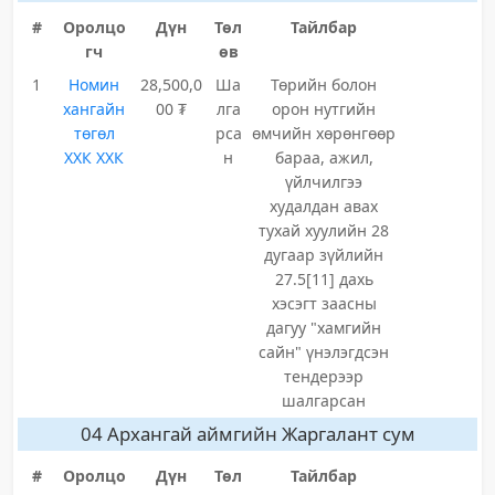
#
Оролцо
Дүн
Төл
Тайлбар
гч
өв
1
Номин
28,500,0
Ша
Төрийн болон
хангайн
00 ₮
лга
орон нутгийн
төгөл
рса
өмчийн хөрөнгөөр
ХХК ХХК
н
бараа, ажил,
үйлчилгээ
худалдан авах
тухай хуулийн 28
дугаар зүйлийн
27.5[11] дахь
хэсэгт заасны
дагуу "хамгийн
сайн" үнэлэгдсэн
тендерээр
шалгарсан
04 Архангай аймгийн Жаргалант сум
#
Оролцо
Дүн
Төл
Тайлбар