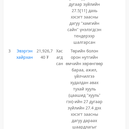
дугаар зүйлийн
27.5[11] дахь
хэсэгт заасны
дагуу "хамгийн
сайн" үнэлэгдсэн
тендерээр
шалгарсан
3
Эвэргэн
21,926,7
Хас
Төрийн болон
хайрхан
40 ₮
агд
орон нутгийн
сан
өмчийн хөрөнгөөр
бараа, ажил,
үйлчилгээ
худалдан авах
тухай хууль
(цаашид "хууль"
гэх)-ийн 27 дугаар
зүйлийн 27.4 дэх
хэсэгт заасны
дагуу дараах
шаардлагыг