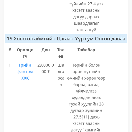
зүйлийн 27.4 дэх
хэсэгт заасны
дагуу дараах
шаардлагыг
хангаагүй
19 Хөвсгөл аймгийн Цагаан-Үүр сум Онгон даваа
#
Оролцо
Дүн
Төл
Тайлбар
гч
өв
1
Грийн
29,000,0
Ша
Төрийн болон
фантом
00 ₮
лга
орон нутгийн
ХХК
рса
өмчийн хөрөнгөөр
н
бараа, ажил,
үйлчилгээ
худалдан авах
тухай хуулийн 28
дугаар зүйлийн
27.5[11] дахь
хэсэгт заасны
дагуу "хамгийн