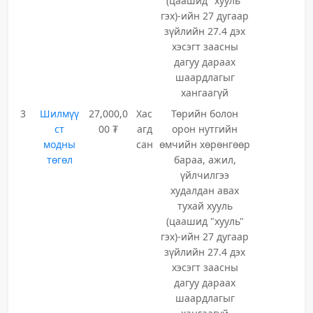
(цаашид "хууль"
гэх)-ийн 27 дугаар
зүйлийн 27.4 дэх
хэсэгт заасны
дагуу дараах
шаардлагыг
хангаагүй
3
Шилмүү
27,000,0
Хас
Төрийн болон
ст
00 ₮
агд
орон нутгийн
модны
сан
өмчийн хөрөнгөөр
төгөл
бараа, ажил,
үйлчилгээ
худалдан авах
тухай хууль
(цаашид "хууль"
гэх)-ийн 27 дугаар
зүйлийн 27.4 дэх
хэсэгт заасны
дагуу дараах
шаардлагыг