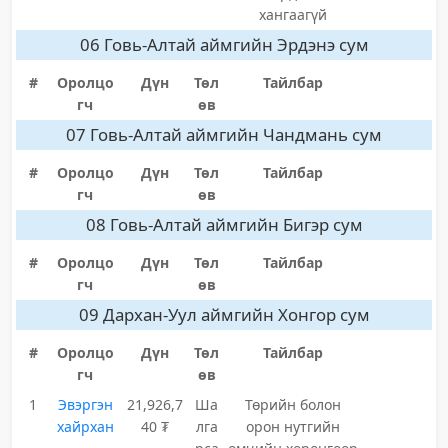
хангаагүй
06 Говь-Алтай аймгийн Эрдэнэ сум
#
Оролцо
Дүн
Төл
Тайлбар
гч
өв
07 Говь-Алтай аймгийн Чандмань сум
#
Оролцо
Дүн
Төл
Тайлбар
гч
өв
08 Говь-Алтай аймгийн Бигэр сум
#
Оролцо
Дүн
Төл
Тайлбар
гч
өв
09 Дархан-Уул аймгийн Хонгор сум
#
Оролцо
Дүн
Төл
Тайлбар
гч
өв
1
Эвэргэн
21,926,7
Ша
Төрийн болон
хайрхан
40 ₮
лга
орон нутгийн