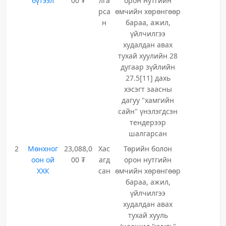
бүтээл
00 ₮
лга
орон нутгийн
рса
өмчийн хөрөнгөөр
н
бараа, ажил,
үйлчилгээ
худалдан авах
тухай хуулийн 28
дугаар зүйлийн
27.5[11] дахь
хэсэгт заасны
дагуу "хамгийн
сайн" үнэлэгдсэн
тендерээр
шалгарсан
2
Мөнхног
23,088,0
Хас
Төрийн болон
оон ой
00 ₮
агд
орон нутгийн
ХХК
сан
өмчийн хөрөнгөөр
бараа, ажил,
үйлчилгээ
худалдан авах
тухай хууль