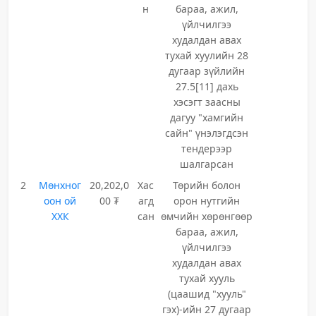
н
бараа, ажил,
үйлчилгээ
худалдан авах
тухай хуулийн 28
дугаар зүйлийн
27.5[11] дахь
хэсэгт заасны
дагуу "хамгийн
сайн" үнэлэгдсэн
тендерээр
шалгарсан
2
Мөнхног
20,202,0
Хас
Төрийн болон
оон ой
00 ₮
агд
орон нутгийн
ХХК
сан
өмчийн хөрөнгөөр
бараа, ажил,
үйлчилгээ
худалдан авах
тухай хууль
(цаашид "хууль"
гэх)-ийн 27 дугаар