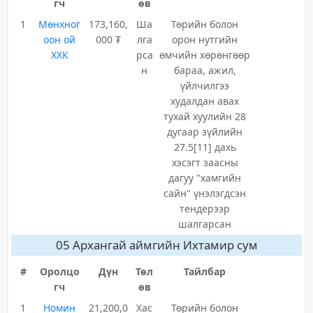
гч
өв
1
Мөнхног
173,160,
Ша
Төрийн болон
оон ой
000 ₮
лга
орон нутгийн
ХХК
рса
өмчийн хөрөнгөөр
н
бараа, ажил,
үйлчилгээ
худалдан авах
тухай хуулийн 28
дугаар зүйлийн
27.5[11] дахь
хэсэгт заасны
дагуу "хамгийн
сайн" үнэлэгдсэн
тендерээр
шалгарсан
05 Архангай аймгийн Ихтамир сум
#
Оролцо
Дүн
Төл
Тайлбар
гч
өв
1
Номин
21,200,0
Хас
Төрийн болон