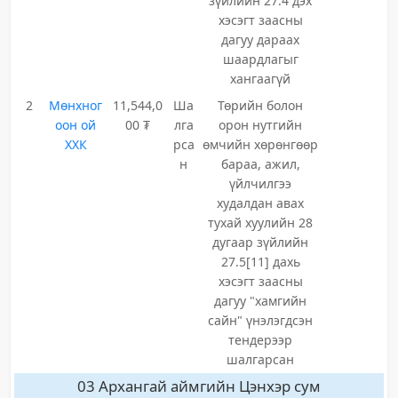
зүйлийн 27.4 дэх
хэсэгт заасны
дагуу дараах
шаардлагыг
хангаагүй
2
Мөнхног
11,544,0
Ша
Төрийн болон
оон ой
00 ₮
лга
орон нутгийн
ХХК
рса
өмчийн хөрөнгөөр
н
бараа, ажил,
үйлчилгээ
худалдан авах
тухай хуулийн 28
дугаар зүйлийн
27.5[11] дахь
хэсэгт заасны
дагуу "хамгийн
сайн" үнэлэгдсэн
тендерээр
шалгарсан
03 Архангай аймгийн Цэнхэр сум