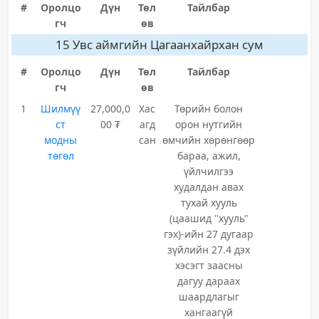
#
Оролцо
Дүн
Төл
Тайлбар
гч
өв
15 Увс аймгийн Цагаанхайрхан сум
#
Оролцо
Дүн
Төл
Тайлбар
гч
өв
1
Шилмүү
27,000,0
Хас
Төрийн болон
ст
00 ₮
агд
орон нутгийн
модны
сан
өмчийн хөрөнгөөр
төгөл
бараа, ажил,
үйлчилгээ
худалдан авах
тухай хууль
(цаашид "хууль"
гэх)-ийн 27 дугаар
зүйлийн 27.4 дэх
хэсэгт заасны
дагуу дараах
шаардлагыг
хангаагүй