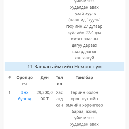
үйлчилгээ
худалдан авах
тухай хууль
(цаашид "хууль"
гэх)-ийн 27 дугаар
зүйлийн 27.4 дэх
хэсэгт заасны
дагуу дараах
шаардлагыг
хангаагүй
11 Завхан аймгийн Нөмрөг сум
#
Оролцо
Дүн
Төл
Тайлбар
гч
өв
1
Энх
29,300,0
Хас
Төрийн болон
бүргэд
00 ₮
агд
орон нутгийн
сан
өмчийн хөрөнгөөр
бараа, ажил,
үйлчилгээ
худалдан авах