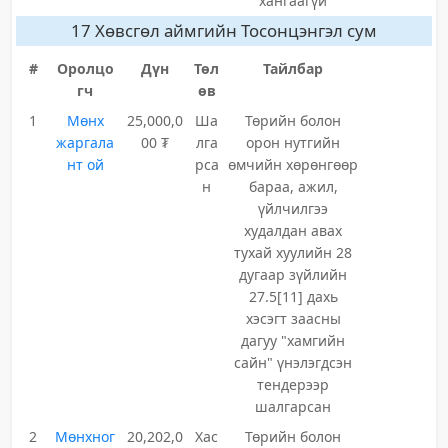
хангаагүй
17 Хөвсгөл аймгийн Тосонцэнгэл сум
#
Оролцо
Дүн
Төл
Тайлбар
гч
өв
1
Мөнх
25,000,0
Ша
Төрийн болон
жаргала
00 ₮
лга
орон нутгийн
нт ой
рса
өмчийн хөрөнгөөр
н
бараа, ажил,
үйлчилгээ
худалдан авах
тухай хуулийн 28
дугаар зүйлийн
27.5[11] дахь
хэсэгт заасны
дагуу "хамгийн
сайн" үнэлэгдсэн
тендерээр
шалгарсан
2
Мөнхног
20,202,0
Хас
Төрийн болон