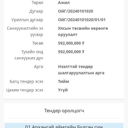
Төрөл
Ажил
Дугаар
ОйГ/20240101020
Урилгын дугаар
ОйГ/20240101020/01/01
Санхүүжилтийн эх
Улсын төсвийн хөрөнгө
үүсвэр
оруулалт
Төсөв
592,000,000 ₮
Тухайн онд
592,000,000 ₮
санхүүжих дүн
Арга
Нээлттэй тендер
шалгаруулалтын арга
Багц тендер эсэх
Тийм
Цахим тендер эсэх
Үгүй
Тендер оролцогч
01 Архангай аймгийн Булган сум