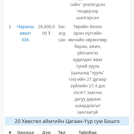
сайн" үнэлэгдсэн
тендерээр
шалгарсан
2
Наранш
28,600,0
Хас
Төрийн болон
ивээт
00 ₮
агд
орон нутгийн
ХХК
сан
өмчийн хөрөнгөөр
бараа, ажил,
үйлчилгээ
худалдан авах
тухай хууль
(цаашид "хууль"
гэх)-ийн 27 дугаар
зүйлийн 27.4 дэх
хэсэгт заасны
дагуу дараах
шаардлагыг
хангаагүй
20 Хөвсгөл аймгийн Цагаан-Үүр сум Бошго
#
Оролцо
Дүн
Төл
Тайлбар