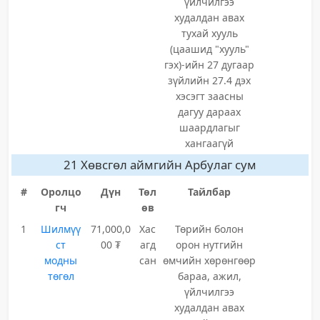
үйлчилгээ
худалдан авах
тухай хууль
(цаашид "хууль"
гэх)-ийн 27 дугаар
зүйлийн 27.4 дэх
хэсэгт заасны
дагуу дараах
шаардлагыг
хангаагүй
21 Хөвсгөл аймгийн Арбулаг сум
#
Оролцо
Дүн
Төл
Тайлбар
гч
өв
1
Шилмүү
71,000,0
Хас
Төрийн болон
ст
00 ₮
агд
орон нутгийн
модны
сан
өмчийн хөрөнгөөр
төгөл
бараа, ажил,
үйлчилгээ
худалдан авах