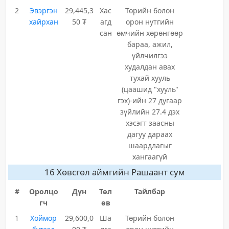
2
Эвэргэн
29,445,3
Хас
Төрийн болон
хайрхан
50 ₮
агд
орон нутгийн
сан
өмчийн хөрөнгөөр
бараа, ажил,
үйлчилгээ
худалдан авах
тухай хууль
(цаашид "хууль"
гэх)-ийн 27 дугаар
зүйлийн 27.4 дэх
хэсэгт заасны
дагуу дараах
шаардлагыг
хангаагүй
16 Хөвсгөл аймгийн Рашаант сум
#
Оролцо
Дүн
Төл
Тайлбар
гч
өв
1
Хоймор
29,600,0
Ша
Төрийн болон