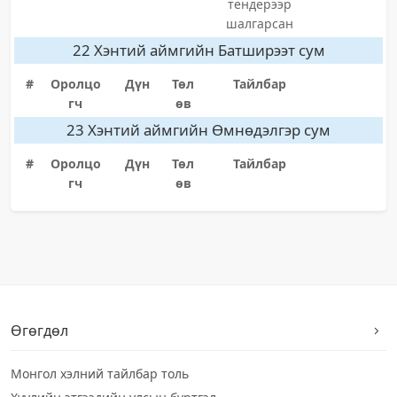
тендерээр
шалгарсан
22 Хэнтий аймгийн Батширээт сум
#
Оролцо
Дүн
Төл
Тайлбар
гч
өв
23 Хэнтий аймгийн Өмнөдэлгэр сум
#
Оролцо
Дүн
Төл
Тайлбар
гч
өв
Өгөгдөл
Монгол хэлний тайлбар толь