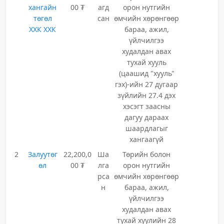
хангайн
00 ₮
агд
орон нутгийн
төгөл
сан
өмчийн хөрөнгөөр
ХХК ХХК
бараа, ажил,
үйлчилгээ
худалдан авах
тухай хууль
(цаашид "хууль"
гэх)-ийн 27 дугаар
зүйлийн 27.4 дэх
хэсэгт заасны
дагуу дараах
шаардлагыг
хангаагүй
2
Залуутөг
22,200,0
Ша
Төрийн болон
өл
00 ₮
лга
орон нутгийн
рса
өмчийн хөрөнгөөр
н
бараа, ажил,
үйлчилгээ
худалдан авах
тухай хуулийн 28