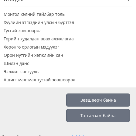
Монгол хэлний тайлбар толь
Хуулийн этгээдийн улсын бүртгэл
Тусгай зөвшөөрөл
Төрийн худалдан авах ажиллагаа
Хөрөнгө орлогын мэдүүлэг
Орон нутгийн хөгжлийн сан
Шилэн данс
Ээлжит сонгууль
Ашигт малтмал тусгай зөвшөөрөл
Визуал дата
Зөвшөөрч байна
Шилэн данс 2019
Татгалзаж байна
Бидний тухай
Үйлчилгээний нөхцөл
info@opendatalab.mn