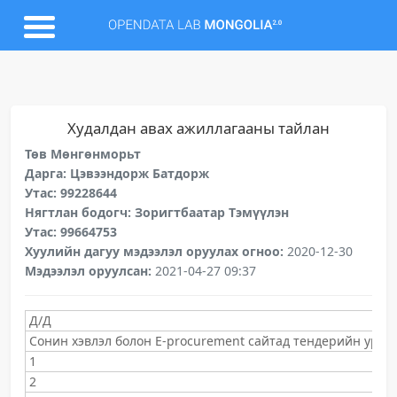
Худалдан авах ажиллагааны тайлан
Төв Мөнгөнморьт
Дарга: Цэвээндорж Батдорж
Утас: 99228644
Нягтлан бодогч: Зоригтбаатар Тэмүүлэн
Утас: 99664753
Хуулийн дагуу мэдээлэл оруулах огноо:
2020-12-30
Мэдээлэл оруулсан:
2021-04-27 09:37
Д/Д
Сонин хэвлэл болон E-procurement сайтад тендерийн урилг
1
2