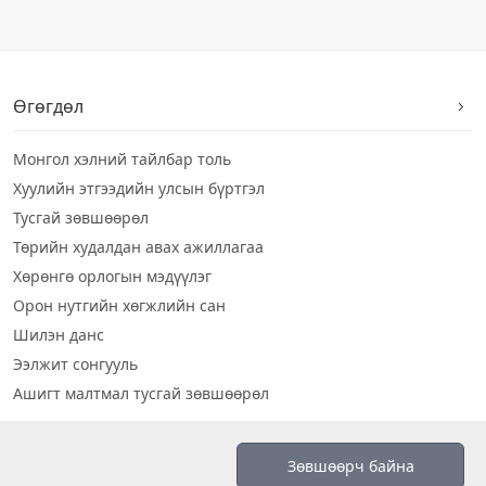
Өгөгдөл
Монгол хэлний тайлбар толь
Хуулийн этгээдийн улсын бүртгэл
Тусгай зөвшөөрөл
Төрийн худалдан авах ажиллагаа
Хөрөнгө орлогын мэдүүлэг
Орон нутгийн хөгжлийн сан
Шилэн данс
Ээлжит сонгууль
Ашигт малтмал тусгай зөвшөөрөл
Визуал дата
Зөвшөөрч байна