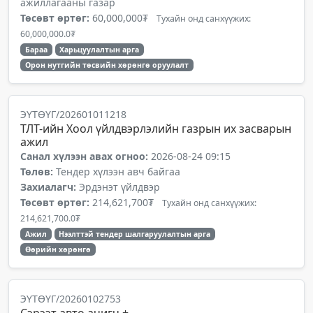
ажиллагааны газар
Төсөвт өртөг:
60,000,000₮
Тухайн онд санхүүжих:
60,000,000.0₮
Бараа
Харьцуулалтын арга
Орон нутгийн төсвийн хөрөнгө оруулалт
ЭҮТӨҮГ/202601011218
ТЛТ-ийн Хоол үйлдвэрлэлийн газрын их засварын
ажил
Санал хүлээн авах огноо:
2026-08-24 09:15
Төлөв:
Тендер хүлээн авч байгаа
Захиалагч:
Эрдэнэт үйлдвэр
Төсөвт өртөг:
214,621,700₮
Тухайн онд санхүүжих:
214,621,700.0₮
Ажил
Нээлттэй тендер шалгаруулалтын арга
Өөрийн хөрөнгө
ЭҮТӨҮГ/20260102753