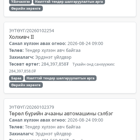
Үйлчилгээ
Нээлттэй тендер шалгаруулалтын арга
Өөрийн хөрөнгө
ЭҮТӨҮГ/20260102254
Холхивч II
Санал хүлээн авах огноо:
2026-08-24 09:00
Төлөв:
Тендер хүлээн авч байгаа
Захиалагч:
Эрдэнэт үйлдвэр
Төсөвт өртөг:
284,397,858₮
Тухайн онд санхүүжих:
284,397,858.0₮
Бараа
Нээлттэй тендер шалгаруулалтын арга
Өөрийн хөрөнгө
ЭҮТӨҮГ/20260102379
Төрөл бүрийн ачааны автомашины сэлбэг
Санал хүлээн авах огноо:
2026-08-24 09:00
Төлөв:
Тендер хүлээн авч байгаа
Захиалагч:
Эрдэнэт үйлдвэр