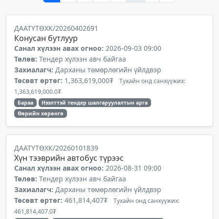
ДААТҮТӨХК/20260402691
Конусан бутлуур
Санал хүлээн авах огноо:
2026-09-03 09:00
Төлөв:
Тендер хүлээн авч байгаа
Захиалагч:
Дарханы төмөрлөгийн үйлдвэр
Төсөвт өртөг:
1,363,619,000₮
Тухайн онд санхүүжих:
1,363,619,000.0₮
Бараа
Нээлттэй тендер шалгаруулалтын арга
Өөрийн хөрөнгө
ДААТҮТӨХК/20260101839
Хүн тээврийн автобус түрээс
Санал хүлээн авах огноо:
2026-08-31 09:00
Төлөв:
Тендер хүлээн авч байгаа
Захиалагч:
Дарханы төмөрлөгийн үйлдвэр
Төсөвт өртөг:
461,814,407₮
Тухайн онд санхүүжих:
461,814,407.0₮