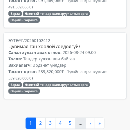
Төсөвт өртөг:
491,569,066₮
Тухайн онд санхүүжих:
491,569,066.0₮
Бараа
Нээлттэй тендер шалгаруулалтын арга
Өөрийн хөрөнгө
ЭҮТӨҮГ/20260102412
Цувимал ган хоолой /оёдолгүй/
Санал хүлээн авах огноо:
2026-08-24 09:00
Төлөв:
Тендер хүлээн авч байгаа
Захиалагч:
Эрдэнэт үйлдвэр
Төсөвт өртөг:
539,820,000₮
Тухайн онд санхүүжих:
539,820,000.0₮
Бараа
Нээлттэй тендер шалгаруулалтын арга
Өөрийн хөрөнгө
1
2
3
4
5
…
›
»