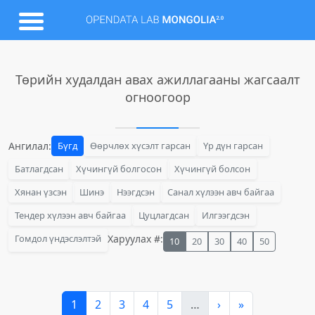
Төрийн худалдан авах ажиллагааны жагсаалт
огноогоор
Ангилал:
Бүгд
Өөрчлөх хүсэлт гарсан
Үр дүн гарсан
Батлагдсан
Хүчингүй болгосон
Хүчингүй болсон
Хянан үзсэн
Шинэ
Нээгдсэн
Санал хүлээн авч байгаа
Тендер хүлээн авч байгаа
Цуцлагдсан
Илгээгдсэн
Гомдол үндэслэлтэй
Харуулах #:
10
20
30
40
50
1
2
3
4
5
…
›
»