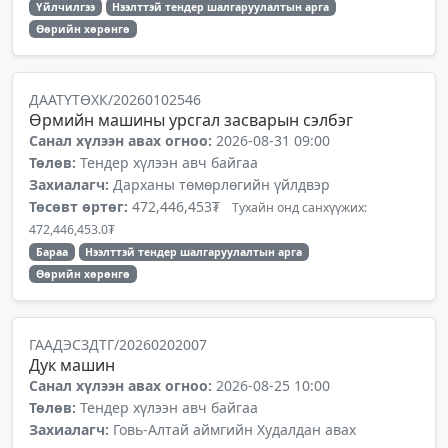
Үйлчилгээ
Нээлттэй тендер шалгаруулалтын арга
Өөрийн хөрөнгө
ДААТҮТӨХК/20260102546
Өрмийн машины урсгал засварын сэлбэг
Санал хүлээн авах огноо:
2026-08-31 09:00
Төлөв:
Тендер хүлээн авч байгаа
Захиалагч:
Дарханы төмөрлөгийн үйлдвэр
Төсөвт өртөг:
472,446,453₮
Тухайн онд санхүүжих:
472,446,453.0₮
Бараа
Нээлттэй тендер шалгаруулалтын арга
Өөрийн хөрөнгө
ГААДЭСЗДТГ/20260202007
Дук машин
Санал хүлээн авах огноо:
2026-08-25 10:00
Төлөв:
Тендер хүлээн авч байгаа
Захиалагч:
Говь-Алтай аймгийн Худалдан авах