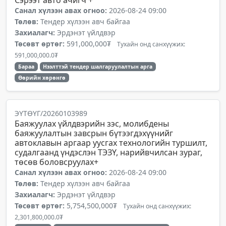
Сэрээт авто ачигч +
Санал хүлээн авах огноо:
2026-08-24 09:00
Төлөв:
Тендер хүлээн авч байгаа
Захиалагч:
Эрдэнэт үйлдвэр
Төсөвт өртөг:
591,000,000₮
Тухайн онд санхүүжих:
591,000,000.0₮
Бараа
Нээлттэй тендер шалгаруулалтын арга
Өөрийн хөрөнгө
ЭҮТӨҮГ/20260103989
Баяжуулах үйлдвэрийн зэс, молибдены
баяжуулалтын завсрын бүтээгдэхүүнийг
автоклавын аргаар уусгах технологийн туршилт,
судалгаанд үндэслэн ТЭЗҮ, нарийвчилсан зураг,
төсөв боловсруулах+
Санал хүлээн авах огноо:
2026-08-24 09:00
Төлөв:
Тендер хүлээн авч байгаа
Захиалагч:
Эрдэнэт үйлдвэр
Төсөвт өртөг:
5,754,500,000₮
Тухайн онд санхүүжих:
2,301,800,000.0₮